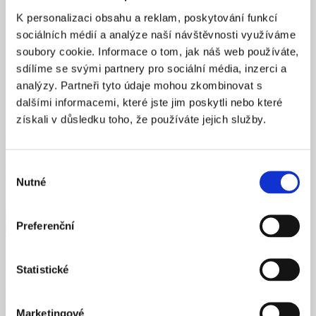
K personalizaci obsahu a reklam, poskytování funkcí
sociálních médií a analýze naší návštěvnosti využíváme
soubory cookie. Informace o tom, jak náš web používáte,
sdílíme se svými partnery pro sociální média, inzerci a
Duis dignissim mi ut laoreet mollis. Nunc id tellus finibus,
analýzy. Partneři tyto údaje mohou zkombinovat s
eleifend mi vel, maximus justo. Maecenas mi tortor,
dalšími informacemi, které jste jim poskytli nebo které
pellentesque a aliquam ut, fringilla eleifend lectus.
získali v důsledku toho, že používáte jejich služby.
Maecenas ultrices tellus sit amet sem placerat tempor. Maecenas
eget arcu venenatis, sagittis felis sit amet, dictum nisl. Orci varius
natoque penatibus et magnis dis parturient montes, nascetur
Výběr
ridiculus mus. Phasellus vitae vulputate elit. Fusce interdum justo
Nutné
souhlasu
quis libero ultricies laoreet.
Preferenční
Mauris accumsan, massa non consectetur condimentum, diam
Statistické
arcu tristique nibh, nec egestas diam elit at nulla. Suspendisse
potenti. In non lacinia risus, ac tempor ipsum. Phasellus venenatis
leo eu semper varius. Maecenas sit amet molestie leo. Morbi vitae
Marketingové