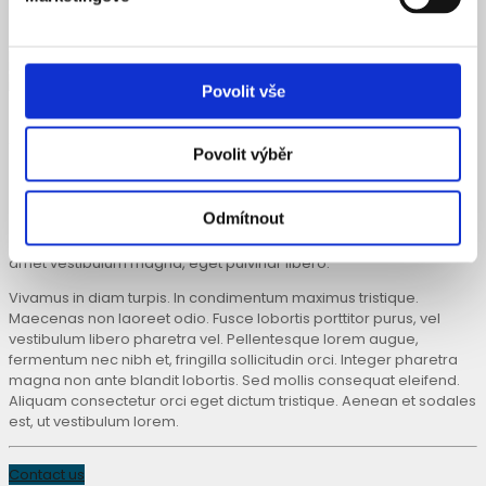
urna mauris. Nulla nec tortor vitae eros iaculis hendrerit aliquet
non urna. Nulla sit amet vestibulum magna, eget pulvinar libero.
Povolit vše
Aliquam ac dui vel dui vulputate consectetur. Mauris accumsan,
Povolit výběr
massa non consectetur condimentum, diam arcu tristique nibh,
nec egestas diam elit at nulla. Suspendisse potenti. In non lacinia
risus, ac tempor ipsum. Phasellus venenatis leo eu semper varius.
Odmítnout
Maecenas sit amet molestie leo. Morbi vitae urna mauris. Nulla
nec tortor vitae eros iaculis hendrerit aliquet non urna. Nulla sit
amet vestibulum magna, eget pulvinar libero.
Vivamus in diam turpis. In condimentum maximus tristique.
Maecenas non laoreet odio. Fusce lobortis porttitor purus, vel
vestibulum libero pharetra vel. Pellentesque lorem augue,
fermentum nec nibh et, fringilla sollicitudin orci. Integer pharetra
magna non ante blandit lobortis. Sed mollis consequat eleifend.
Aliquam consectetur orci eget dictum tristique. Aenean et sodales
est, ut vestibulum lorem.
Contact us